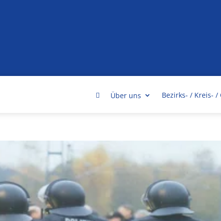

Bezirks- / Kreis- 
Über uns