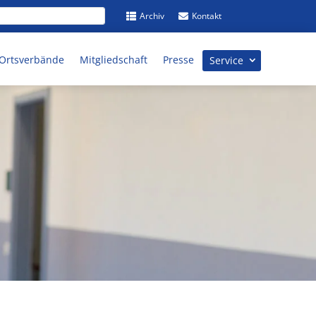
Archiv
Kontakt


/ Ortsverbände
Mitgliedschaft
Presse
Service