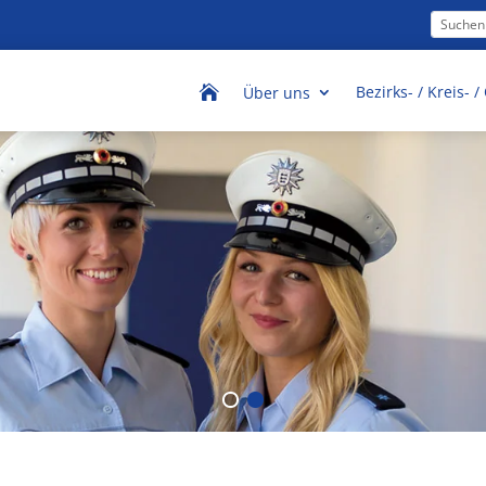
Bezirks- / Kreis- 

Über uns