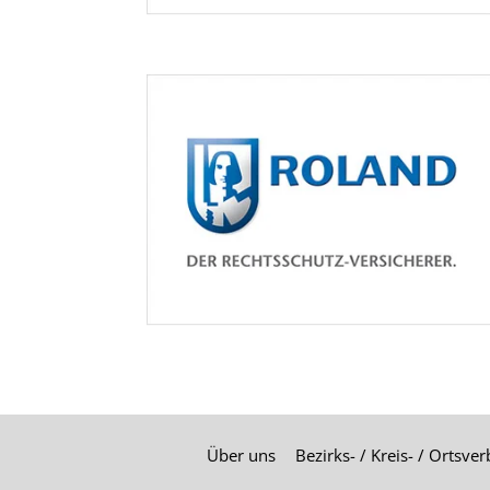
Über uns
Bezirks- / Kreis- / Ortsve