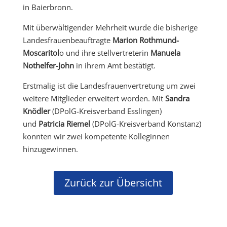
in Baierbronn.
Mit überwältigender Mehrheit wurde die bisherige
Landesfrauenbeauftragte
Marion Rothmund-
Moscaritol
o und ihre stellvertreterin
Manuela
Nothelfer-John
in ihrem Amt bestätigt.
Erstmalig ist die Landesfrauenvertretung um zwei
weitere Mitglieder erweitert worden. Mit
Sandra
Knödler
(DPolG-Kreisverband Esslingen)
und
Patricia Riemel
(DPolG-Kreisverband Konstanz)
konnten wir zwei kompetente Kolleginnen
hinzugewinnen.
Zurück zur Übersicht