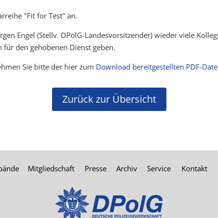
reihe "Fit for Test" an.
gen Engel (Stellv. DPolG-Landesvorsitzender) wieder viele Kolle
n für den gehobenen Dienst geben.
ehmen Sie bitte der hier zum
Download bereitgestellten PDF-Date
Zurück zur Übersicht
rbände
Mitgliedschaft
Presse
Archiv
Service
Kontakt