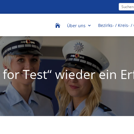
Bezirks- / Kreis- 

Über uns
t for Test“ wieder ein Er