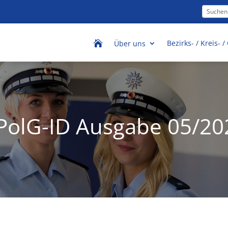
Bezirks- / Kreis- 

Über uns
PolG-ID Ausgabe 05/20